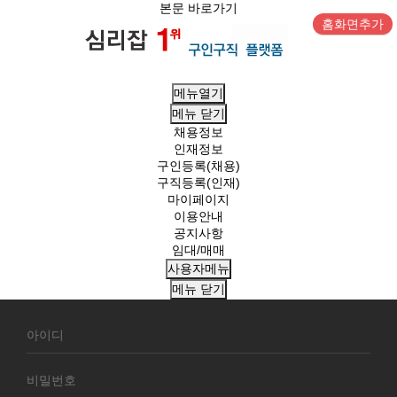
본문 바로가기
홈화면추가
메뉴열기
메뉴
닫기
채용정보
인재정보
구인등록(채용)
구직등록(인재)
마이페이지
이용안내
공지사항
임대/매매
사용자메뉴
메뉴
닫기
회
원
로
그
인