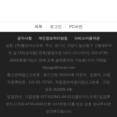
목록
로그인
PC버전
공지사항
개인정보처리방침
서비스이용약관
상호: (주)웹모아소프트, 주소: 경기도 고양시 일산동구 고봉로678
번 길 155(성석동) 전화(평일오전 10시~17시까지): 010-4730-
4343(회원가입시 장애,오류,결제문의만 가능합니다) 이메일:
okpage@naver.com
통신판매업신고번호 : 경기고양-제3314호 대표자 : 임현자, 사업
자등록번호 : 122-81-72763 , 직업정보제공사업신고번호 : 고양
유료 제2009-3호
임금안내 : 기업은행 427-012841-04-011(웹모아소프트) 입금후
반드시 010-4730-4343으로 사이트명,이름 또는 상호 보내주시면
승인해드립니다